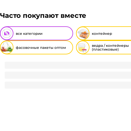
Часто покупают вместе
все категории
контейнер
ведра / контейнеры
фасовочные пакеты оптом
(пластиковые)
Фасовочные пакеты 22*26 см, 7 мкм (500 шт.упак) Наша м
148
₽
/ упак
148
₽
В корзину
В наличии:
на
1
складе
Код:
113333