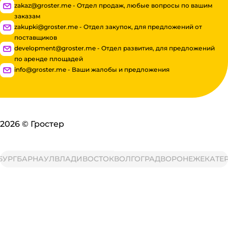
zakaz@groster.me - Отдел продаж, любые вопросы по вашим
заказам
zakupki@groster.me - Отдел закупок, для предложений от
поставщиков
development@groster.me - Отдел развития, для предложений
по аренде площадей
info@groster.me - Ваши жалобы и предложения
2026
©
Гростер
РГ
БАРНАУЛ
ВЛАДИВОСТОК
ВОЛГОГРАД
ВОРОНЕЖ
ЕКАТЕРИ