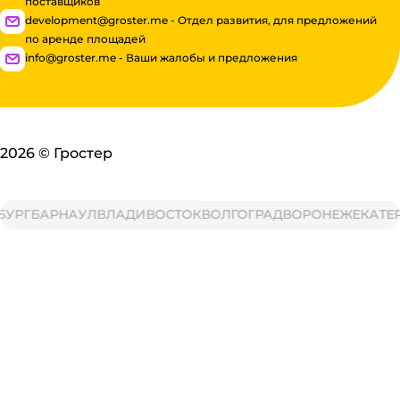
поставщиков
development@groster.me - Отдел развития, для предложений
по аренде площадей
info@groster.me - Ваши жалобы и предложения
2026
©
Гростер
Г
БАРНАУЛ
ВЛАДИВОСТОК
ВОЛГОГРАД
ВОРОНЕЖ
ЕКАТЕРИН