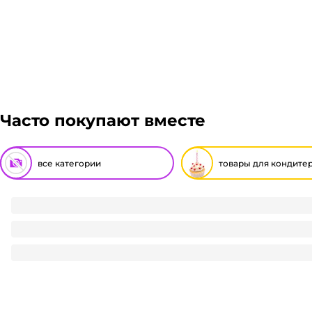
отказаться от него. Доставка до транспортной комп
Подробнее
Гарантия легкого возврата:
до 14 дней на возвра
Часто покупают вместе
все категории
товары для кондите
Форма бумажная одноразовая под пирог С160-30LB/ D1
10
₽
/ шт
10
₽
В корзину
В наличии: