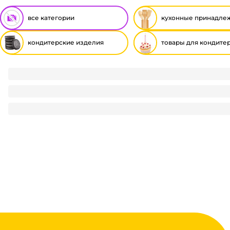
все категории
кухонные принадле
кондитерские изделия
товары для кондите
Пасхальная посыпка "Вермишель" для куличей, кексов 7г
7.2
₽
/ шт
7.2
₽
В корзину
В наличии:
на
1
складе
Код:
111329