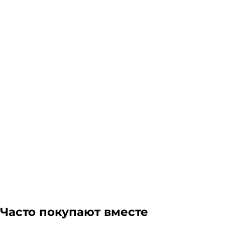
Наличие и доставка
Склад доставки
Доставка курьером 1-3 дня.
Если в вашем городе есть наш филиал, доставка бе
доставки транспортной компании зависит от габари
Подробнее
Гарантия легкого возврата:
до 14 дней на возвра
Часто покупают вместе