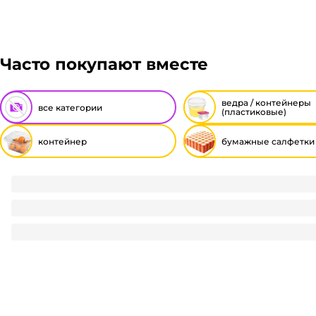
Часто покупают вместе
ведра / контейнеры
все категории
(пластиковые)
контейнер
бумажные салфетки
Контейнер пластиковый ИП-51, 314*192*58 мм ПРОТ
33.8
₽
/ шт
33.8
₽
В корзину
В наличии:
на
1
складе