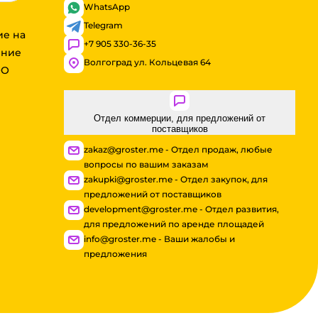
WhatsApp
Telegram
ие на
+7 905 330-36-35
ение
Волгоград ул. Кольцевая 64
ОО
Отдел коммерции, для предложений от
поставщиков
zakaz@groster.me - Отдел продаж, любые
вопросы по вашим заказам
zakupki@groster.me - Отдел закупок, для
предложений от поставщиков
development@groster.me - Отдел развития,
для предложений по аренде площадей
info@groster.me - Ваши жалобы и
предложения