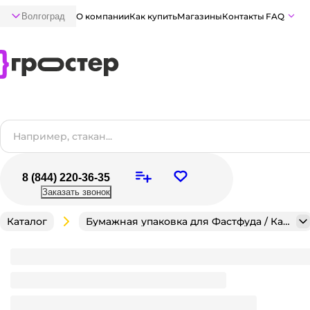
Волгоград
О компании
Как купить
Магазины
Контакты
FAQ
8 (844) 220-36-35
Заказать звонок
Каталог
Бумажная упаковка для Фастфуда / Кафе / Кондитерск
Коробка под пиццу/пирог 330*230*40 БЕЛАЯ, Т-11/
Много
В наличии:
на
1
складе