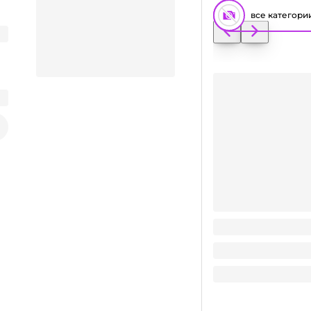
все категори
Стакан бумажный 2
Заказать видео-презентацию
2.5
₽
/ шт
Поделиться
2.5
₽
В корзину