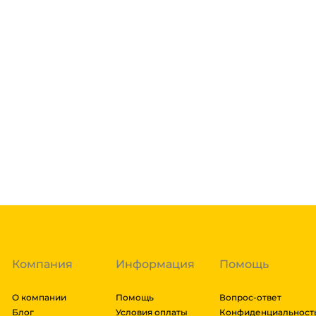
Склад доставки
Доставка курьером 1-3 дня.
Если в вашем городе есть наш филиал, доставка бе
нашими курьерами. Если вы заказываете доставку в 
доставка осуществляется через транспортные комп
товара. Мы работаем со: Сдек, Пэк, Деловыми Линия
Подробнее
Энергия, Авито доставка, ЖелДорЭкспедиция, Мэйд
заказа составляют более 1 паллета, можем отправит
Гарантия легкого возврата:
до 14 дней на возвра
доставки транспортной компании зависит от габари
транспортировки. Рассчитывается индивидуально. 
далее мы вам просчитаем стоимость доставки и вы
заказ, либо отказаться от него. Доставка до трансп
Компания
Информация
Помощь
О компании
Помощь
Вопрос-ответ
Блог
Условия оплаты
Конфиденциальност