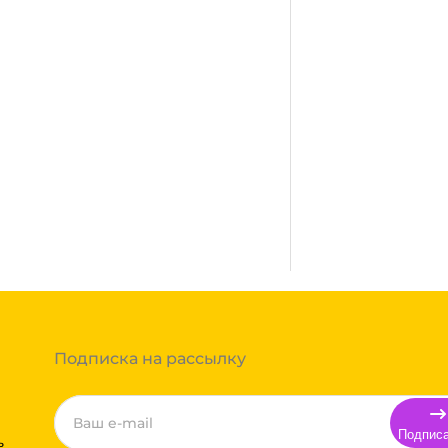
Много
сплатная. Осуществляется
город, где нет нашего филиала,
ании после полной оплаты
ми, Байкал сервис, Кит,
жик транс. Если габариты
ь сборным грузом. Стоимость
т, полная гарантия.
тов груза и расстояния
Вы можете оформить заказ,
 примите решение оплачивать
ортной компании бесплатная.
Подписка на рассылку
Подпис
ь