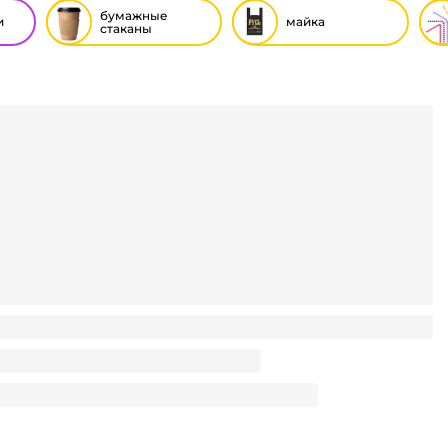
бумажные
и
майка
стаканы
50 мл БЕЗ РИС. Белый 232 D-80 мм В.