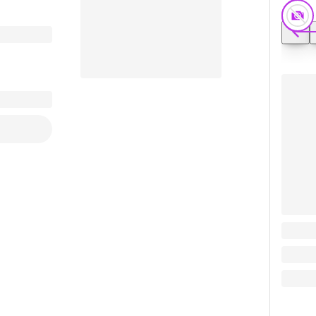
Мешок
Заказать видео-презентацию
0.64
₽
Поделиться
0.64
₽
В кор