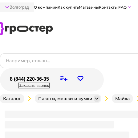
Волгоград
О компании
Как купить
Магазины
Контакты
FAQ
8 (844) 220-36-35
Заказать звонок
Каталог
Пакеты, мешки и сумки
Майка
Пакет Майка 27+15*47 см/10 мкм/3,3 гр "БЗП" НГ/Д
Много
В наличии:
на
1
складе