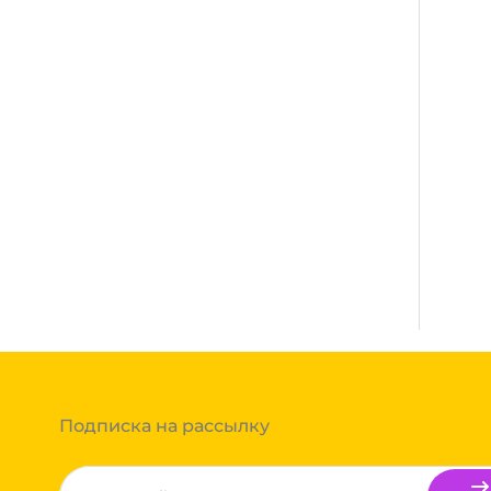
Много
сплатная. Осуществляется нашими
де нет нашего филиала, доставка
 полной оплаты товара. Мы работаем со:
Энергия, Авито доставка,
аказа составляют более 1 паллета,
вки транспортной компании зависит от
т, полная гарантия.
ссчитывается индивидуально. Вы можете
ть доставки и вы примите решение
а до транспортной компании бесплатная.
Подписка на рассылку