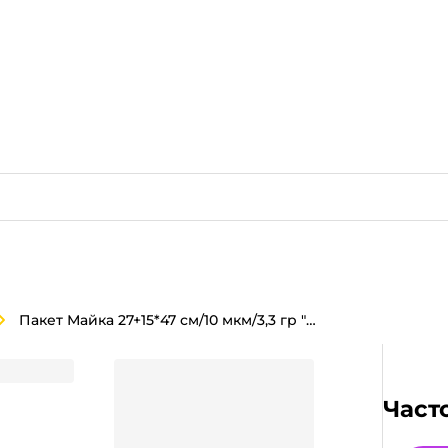
Пакет Майка 27+15*47 см/10 мкм/3,3 гр "БЗП" НГ/Дед Мороз/СНГ Кот
ед Мороз/СНГ Кот
Част