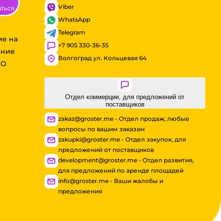
Viber
аться
WhatsApp
Telegram
ие на
+7 905 330-36-35
ение
Волгоград ул. Кольцевая 64
ОО
Отдел коммерции, для предложений от
поставщиков
zakaz@groster.me - Отдел продаж, любые
вопросы по вашим заказам
zakupki@groster.me - Отдел закупок, для
предложений от поставщиков
development@groster.me - Отдел развития,
для предложений по аренде площадей
info@groster.me - Ваши жалобы и
предложения