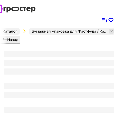
Каталог
Бумажная упаковка для Фастфуда / Кафе / Кондитерск
Назад
Коробка под пирог/пиццу 390*250*60 БУРАЯ, Т-11/п