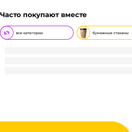
Часто покупают вместе
все категории
бумажные стаканы
Стакан бумажный 250 мл БЕЗ РИС. Белый 232 D-80 мм В.
2.5
₽
/ шт
2.5
₽
В корзину
В наличии:
на
1
складе
Код:
124616