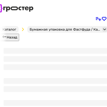
Каталог
Бумажная упаковка для Фастфуда / Кафе / Кондитерск
Назад
Крышка для касалетки 865 мл 212*108 мм картон
Является частью комплекта