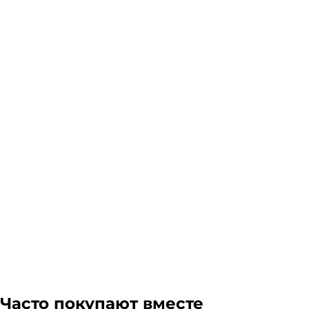
Наличие и доставка
Склад доставки
Доставка курьером 1-3 дня.
Если в вашем городе есть наш филиал, доставка бе
Стоимость доставки транспортной компании зависит
Подробнее
Гарантия легкого возврата:
до 14 дней на возвра
Часто покупают вместе