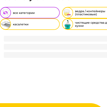
ведра / контейнеры
все категории
(пластиковые)
чистящие средства 
касалетки
кухни
Касалетка 865 мл 181*77*53 мм без крышки Горница
13.2
₽
/ шт
13.2
₽
В корзину
В наличии:
на
1
складе
Код:
112614