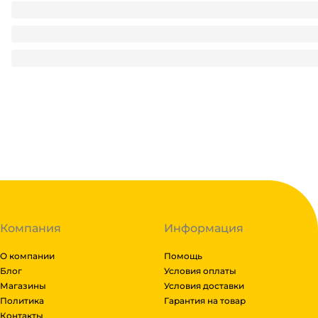
Посылка корпоративная НГ 1 кг ПРЕМИУМ/Красная 216*114
390.55
₽
/ шт
390.55
₽
В корзину
В наличии:
на
1
складе
Код:
112741
Компания
Информация
О компании
Помощь
Блог
Условия оплаты
Магазины
Условия доставки
Политика
Гарантия на товар
Контакты