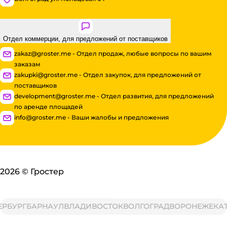
Отдел коммерции, для предложений от поставщиков
zakaz@groster.me - Отдел продаж, любые вопросы по вашим
заказам
zakupki@groster.me - Отдел закупок, для предложений от
поставщиков
development@groster.me - Отдел развития, для предложений
по аренде площадей
info@groster.me - Ваши жалобы и предложения
2026
©
Гростер
УРГ
БАРНАУЛ
ВЛАДИВОСТОК
ВОЛГОГРАД
ВОРОНЕЖ
ЕКАТЕР