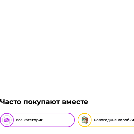
Доставка курьером 1-3 дня.
Если в вашем городе есть наш филиал, доставка бе
транспортной компании зависит от габаритов груза
Подробнее
Гарантия легкого возврата:
до 14 дней на возвра
Часто покупают вместе
все категории
новогодние коробки