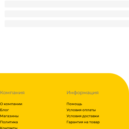
Посылка корпоративная НГ 1 кг ПРЕМИУМ/Красная 216*114
390.55
₽
/ шт
390.55
₽
В корзину
В наличии:
на
1
складе
Код:
112741
Компания
Информация
О компании
Помощь
Блог
Условия оплаты
Магазины
Условия доставки
Политика
Гарантия на товар
Контакты