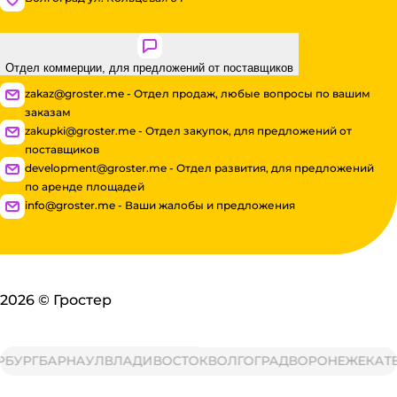
Отдел коммерции, для предложений от поставщиков
zakaz@groster.me - Отдел продаж, любые вопросы по вашим
заказам
zakupki@groster.me - Отдел закупок, для предложений от
поставщиков
development@groster.me - Отдел развития, для предложений
по аренде площадей
info@groster.me - Ваши жалобы и предложения
2026
©
Гростер
РГ
БАРНАУЛ
ВЛАДИВОСТОК
ВОЛГОГРАД
ВОРОНЕЖ
ЕКАТЕРИ