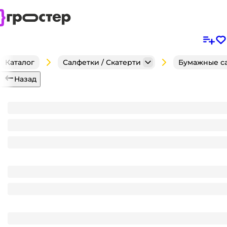
Каталог
Салфетки / Скатерти
Бумажные с
Назад
Салфетка бумажная НГ 2-х/двухслойная 33*33 "Лили