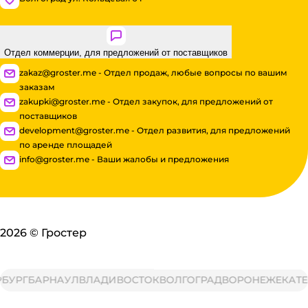
Отдел коммерции, для предложений от поставщиков
zakaz@groster.me - Отдел продаж, любые вопросы по вашим
заказам
zakupki@groster.me - Отдел закупок, для предложений от
поставщиков
development@groster.me - Отдел развития, для предложений
по аренде площадей
info@groster.me - Ваши жалобы и предложения
2026
©
Гростер
РГ
БАРНАУЛ
ВЛАДИВОСТОК
ВОЛГОГРАД
ВОРОНЕЖ
ЕКАТЕРИ