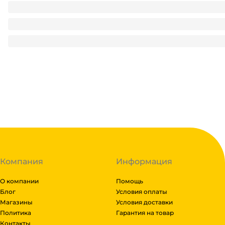
Посылка корпоративная НГ 1 кг ПРЕМИУМ/Красная 216*114
390.55
₽
/ шт
390.55
₽
В корзину
В наличии:
на
1
складе
Код:
112741
Компания
Информация
О компании
Помощь
Блог
Условия оплаты
Магазины
Условия доставки
Политика
Гарантия на товар
Контакты