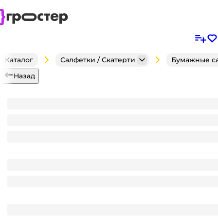
Каталог
Салфетки / Скатерти
Бумажные с
Назад
Салфетка бумажная НГ 2-х/двухслойная 33*33 "Лили