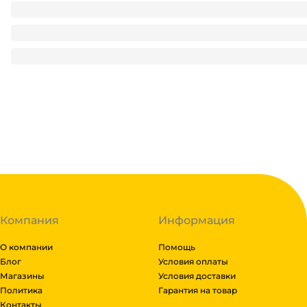
Посылка корпоративная НГ 1 кг ПРЕМИУМ/Красная 216*114
390.55
₽
/ шт
390.55
₽
В корзину
В наличии:
на
1
складе
Код:
112741
Компания
Информация
О компании
Помощь
Блог
Условия оплаты
Магазины
Условия доставки
Политика
Гарантия на товар
Контакты