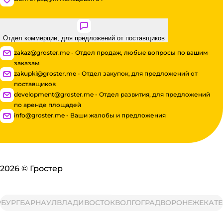
Отдел коммерции, для предложений от поставщиков
zakaz@groster.me - Отдел продаж, любые вопросы по вашим
заказам
zakupki@groster.me - Отдел закупок, для предложений от
поставщиков
development@groster.me - Отдел развития, для предложений
по аренде площадей
info@groster.me - Ваши жалобы и предложения
2026
©
Гростер
РГ
БАРНАУЛ
ВЛАДИВОСТОК
ВОЛГОГРАД
ВОРОНЕЖ
ЕКАТЕРИ