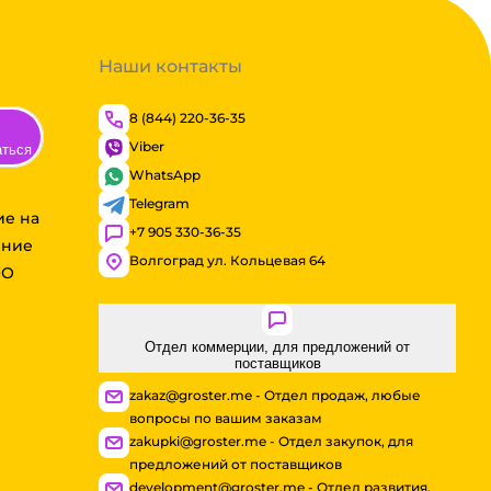
Наши контакты
8 (844) 220-36-35
Viber
аться
WhatsApp
Telegram
ие на
+7 905 330-36-35
ение
Волгоград ул. Кольцевая 64
ОО
Отдел коммерции, для предложений от
поставщиков
zakaz@groster.me - Отдел продаж, любые
вопросы по вашим заказам
zakupki@groster.me - Отдел закупок, для
предложений от поставщиков
development@groster.me - Отдел развития,