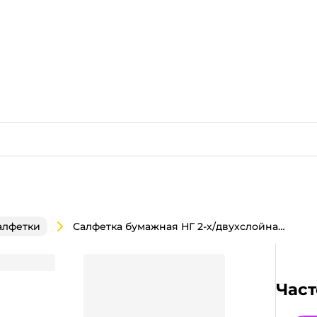
Салфетка бумажная НГ 2-х/двухслойная 33*33 "Лилия" (20 лист.пач), РУССКАЯ ЗИМА золото
алфетки
ия" (20 лист.пач), РУССКАЯ ЗИМА золото
Част