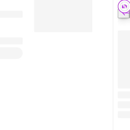
Посыл
Заказать видео-презентацию
390.5
390.5
В ко