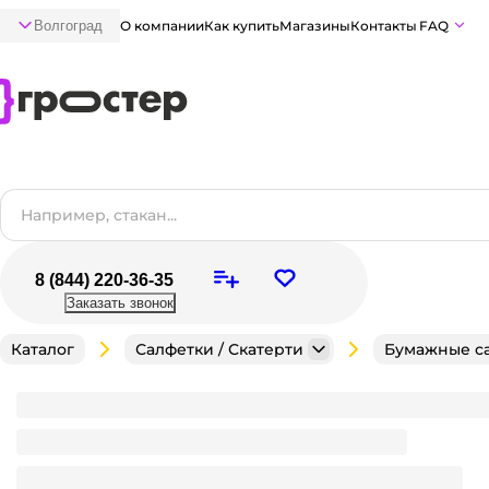
Волгоград
О компании
Как купить
Магазины
Контакты
FAQ
8 (844) 220-36-35
Заказать звонок
Каталог
Салфетки / Скатерти
Бумажные с
Салфетка бумажная НГ 2-х/двухслойная 33*33 "Лил
Цвет