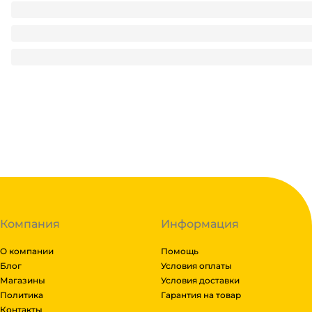
Посылка корпоративная НГ 1 кг ПРЕМИУМ/Красная 216*114
390.55
₽
/ шт
390.55
₽
В корзину
В наличии:
на
1
складе
Код:
112741
Компания
Информация
О компании
Помощь
Блог
Условия оплаты
Магазины
Условия доставки
Политика
Гарантия на товар
Контакты