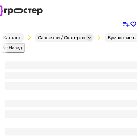
Каталог
Салфетки / Скатерти
Бумажные с
Назад
Салфетка бумажная НГ 2-х/двухслойная 33*33 "Лили