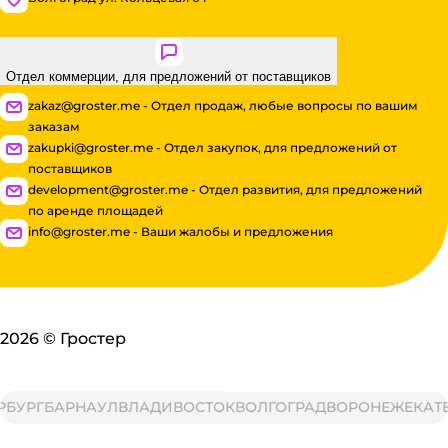
Отдел коммерции, для предложений от поставщиков
zakaz@groster.me - Отдел продаж, любые вопросы по вашим
заказам
zakupki@groster.me - Отдел закупок, для предложений от
поставщиков
development@groster.me - Отдел развития, для предложений
по аренде площадей
info@groster.me - Ваши жалобы и предложения
2026
©
Гростер
РГ
БАРНАУЛ
ВЛАДИВОСТОК
ВОЛГОГРАД
ВОРОНЕЖ
ЕКАТЕРИ