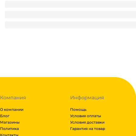
Посылка корпоративная НГ 1 кг ПРЕМИУМ/Красная 216*114
390.55
₽
/ шт
390.55
₽
В корзину
В наличии:
на
1
складе
Код:
112741
Компания
Информация
О компании
Помощь
Блог
Условия оплаты
Магазины
Условия доставки
Политика
Гарантия на товар
Контакты