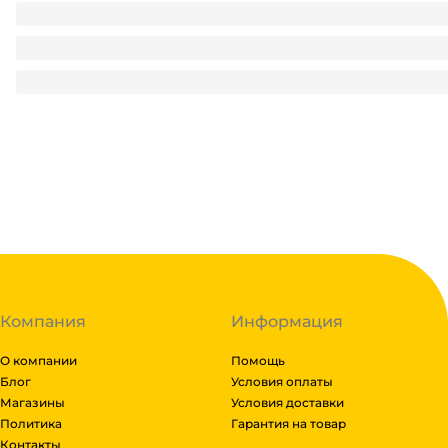
Посылка корпоративная НГ 1 кг ПРЕМИУМ/Красная 216*114
390.55
₽
/ шт
390.55
₽
В корзину
В наличии:
на
1
складе
Код:
112741
Компания
Информация
О компании
Помощь
Блог
Условия оплаты
Магазины
Условия доставки
Политика
Гарантия на товар
Контакты