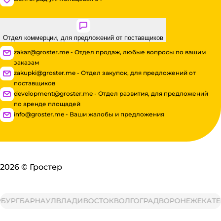
Отдел коммерции, для предложений от поставщиков
zakaz@groster.me - Отдел продаж, любые вопросы по вашим
заказам
zakupki@groster.me - Отдел закупок, для предложений от
поставщиков
development@groster.me - Отдел развития, для предложений
по аренде площадей
info@groster.me - Ваши жалобы и предложения
2026
©
Гростер
РГ
БАРНАУЛ
ВЛАДИВОСТОК
ВОЛГОГРАД
ВОРОНЕЖ
ЕКАТЕРИ