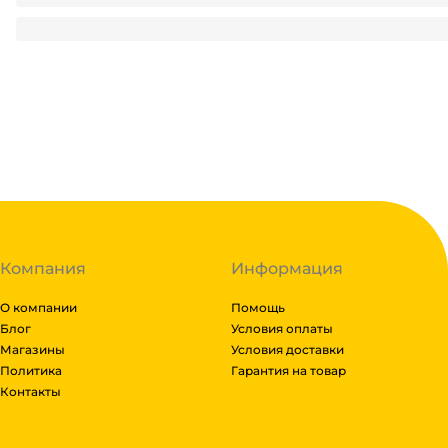
346.68
₽
/ упак
346.68
₽
В корзину
В наличии:
на
1
складе
Код:
127441
Компания
Информация
О компании
Помощь
Блог
Условия оплаты
Магазины
Условия доставки
Политика
Гарантия на товар
Контакты