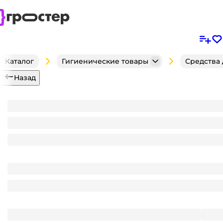
Каталог
Гигиенические товары
Средства 
Назад
Шампунь + бальзам 400 мл "Чистая линия" 2в1, 