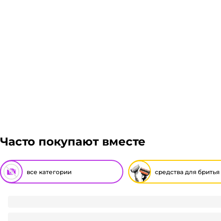
более 1 паллета, можем отправить сборным грузом.
Подробнее
транспортировки. Рассчитывается индивидуально. 
решение оплачивать заказ, либо отказаться от него
Гарантия легкого возврата:
до 14 дней на возвра
Часто покупают вместе
все категории
средства для бритья
Лезвия сменные Rapira платина (5 шт.упак)