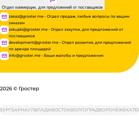
Отдел коммерции, для предложений от поставщиков
zakaz@groster.me - Отдел продаж, любые вопросы по вашим
заказам
zakupki@groster.me - Отдел закупок, для предложений от
поставщиков
development@groster.me - Отдел развития, для предложений
по аренде площадей
info@groster.me - Ваши жалобы и предложения
2026
©
Гростер
УРГ
БАРНАУЛ
ВЛАДИВОСТОК
ВОЛГОГРАД
ВОРОНЕЖ
ЕКАТЕР