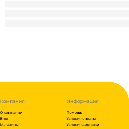
Салфетка бумажная Биг Пак ЗЕЛЕНАЯ 24*24 (400 лист.пач
210
₽
/ пач
210
₽
В корзину
В наличии:
на
1
складе
Код:
126441
Компания
Информация
О компании
Помощь
Блог
Условия оплаты
Магазины
Условия доставки