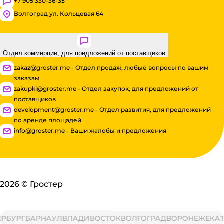
+7 905 330-36-35
Волгоград ул. Кольцевая 64
Отдел коммерции, для предложений от поставщиков
zakaz@groster.me - Отдел продаж, любые вопросы по вашим
заказам
zakupki@groster.me - Отдел закупок, для предложений от
поставщиков
development@groster.me - Отдел развития, для предложений
по аренде площадей
info@groster.me - Ваши жалобы и предложения
2026
©
Гростер
УРГ
БАРНАУЛ
ВЛАДИВОСТОК
ВОЛГОГРАД
ВОРОНЕЖ
ЕКАТЕР