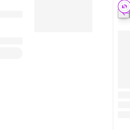
Салфе
Заказать видео-презентацию
210
₽
210
₽
В ко