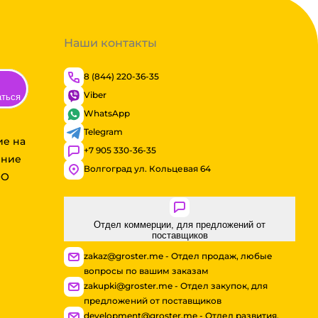
Наши контакты
8 (844) 220-36-35
Viber
аться
WhatsApp
Telegram
ие на
+7 905 330-36-35
ение
Волгоград ул. Кольцевая 64
ОО
Отдел коммерции, для предложений от
поставщиков
zakaz@groster.me - Отдел продаж, любые
вопросы по вашим заказам
zakupki@groster.me - Отдел закупок, для
предложений от поставщиков
development@groster.me - Отдел развития,