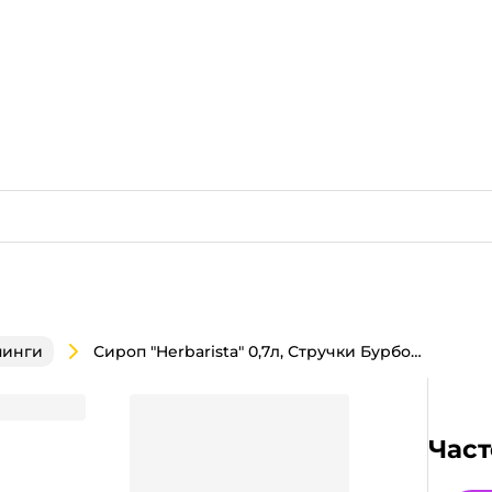
Сироп "Herbarista" 0,7л, Стручки Бурбонской ванили
пинги
ли
Част