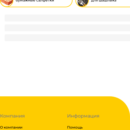
бумажные салфетки
для шашлыка
Салфетка бумажная Биг Пак ЧЕРНЫЙ 24*24 (400 лист.пач)
230
₽
/ пач
230
₽
В корзину
В наличии:
на
1
складе
Код:
114994
Компания
Информация
О компании
Помощь