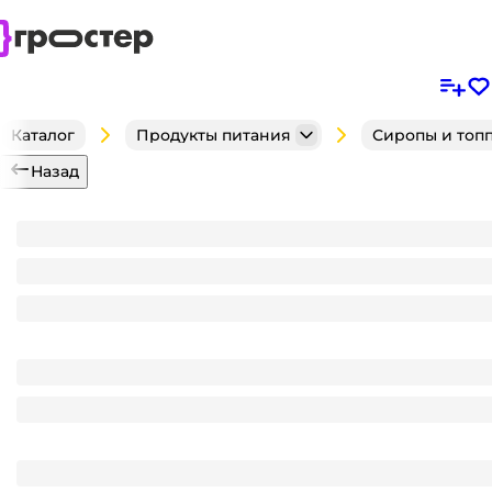
Каталог
Продукты питания
Сиропы и топ
Назад
Сироп "Spoom" бутылка 1 литр, Булочка с корице