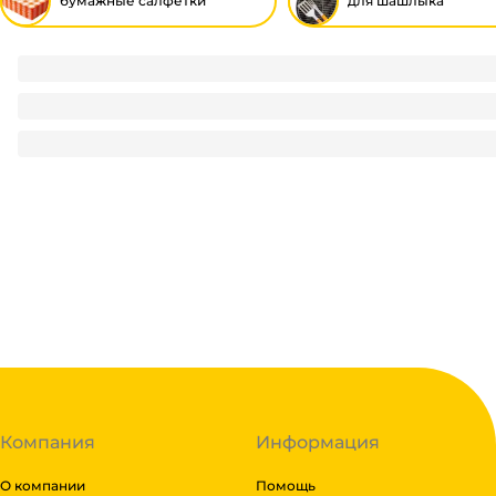
бумажные салфетки
для шашлыка
Салфетка бумажная Биг Пак ЧЕРНЫЙ 24*24 (400 лист.пач)
230
₽
/ пач
230
₽
В корзину
В наличии:
на
1
складе
Код:
114994
Компания
Информация
О компании
Помощь