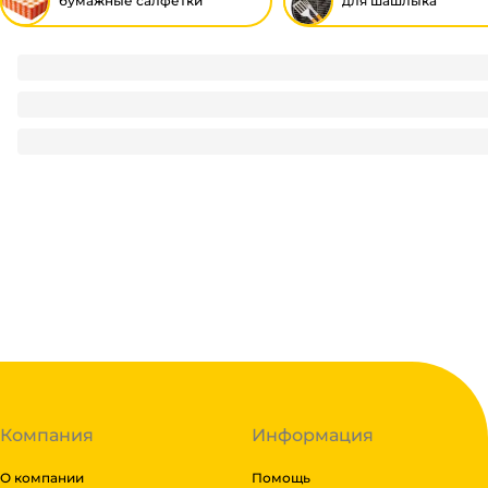
бумажные салфетки
для шашлыка
Салфетка бумажная Биг Пак ЧЕРНЫЙ 24*24 (400 лист.пач)
230
₽
/ пач
230
₽
В корзину
В наличии:
на
1
складе
Код:
114994
Компания
Информация
О компании
Помощь