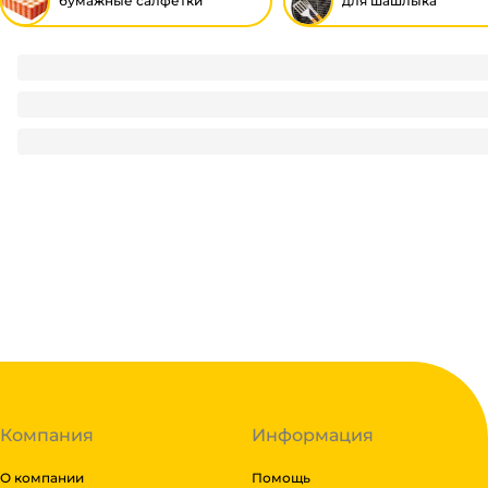
бумажные салфетки
для шашлыка
Салфетка бумажная Биг Пак ЧЕРНЫЙ 24*24 (400 лист.пач)
230
₽
/ пач
230
₽
В корзину
В наличии:
на
1
складе
Код:
114994
Компания
Информация
О компании
Помощь