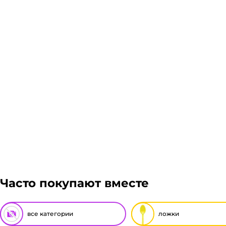
Доставка курьером 1-3 дня.
Если в вашем городе есть наш филиал, доставка бе
доставки транспортной компании зависит от габари
Подробнее
Гарантия легкого возврата:
до 14 дней на возвра
Часто покупают вместе
все категории
ложки