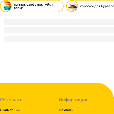
тряпки, салфетки, губки,
коробки для бургер
терки
Губка для тела Чистюля массажная, прямоугольная, разм
49
₽
/ шт
49
₽
В корзину
В наличии:
на
1
складе
Код:
126963
Компания
Информация
О компании
Помощь