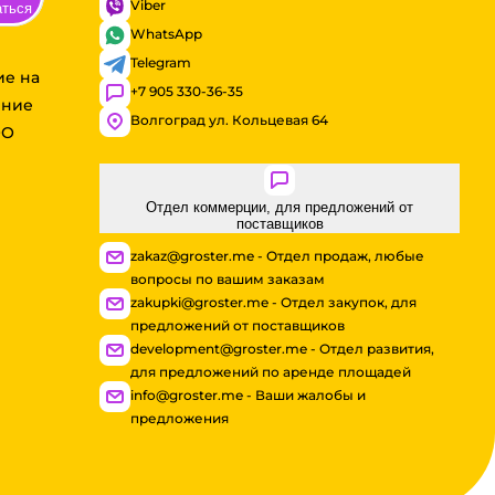
Viber
аться
WhatsApp
Telegram
ие на
+7 905 330-36-35
ение
Волгоград ул. Кольцевая 64
ОО
Отдел коммерции, для предложений от
поставщиков
zakaz@groster.me - Отдел продаж, любые
вопросы по вашим заказам
zakupki@groster.me - Отдел закупок, для
предложений от поставщиков
development@groster.me - Отдел развития,
для предложений по аренде площадей
info@groster.me - Ваши жалобы и
предложения