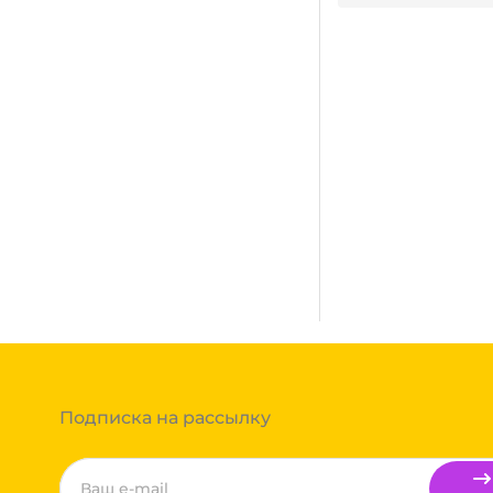
В корзину
Нет в наличии
В наличии:
на
1
складе
сплатная. Осуществляется
город, где нет нашего филиала,
ании после полной оплаты
ми, Байкал сервис, Кит,
жик транс. Если габариты
ь сборным грузом. Стоимость
т, полная гарантия.
тов груза и расстояния
Вы можете оформить заказ,
 примите решение оплачивать
ортной компании бесплатная.
Подписка на рассылку