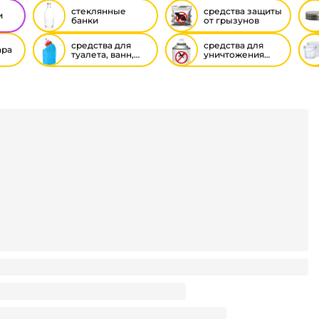
стеклянные
средства защиты
и
банки
от грызунов
средства для
средства для
ара
туалета, ванн,
уничтожения
труб
насекомых
Твист D-82 мм, III-2-82-950