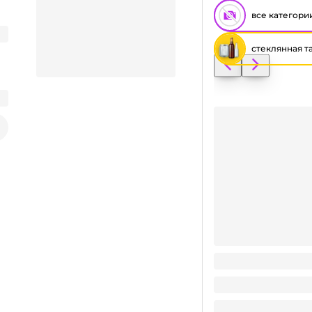
все категори
стеклянная т
Заказать видео-презентацию
Стеклобанка 950 мл 
31.5
₽
/ шт
31.5
₽