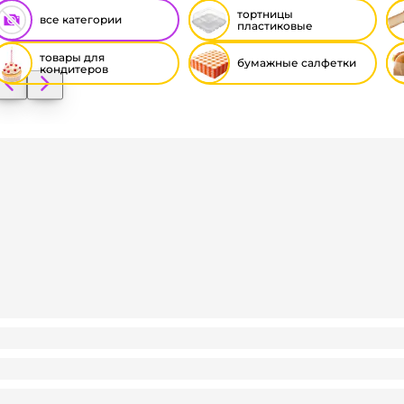
тортницы
все категории
пластиковые
товары для
бумажные салфетки
кондитеров
онтейнер пластиковый ПР-М-195, D-95 мм/h-60 мм, круглы
.36
₽
/ шт
.36
₽