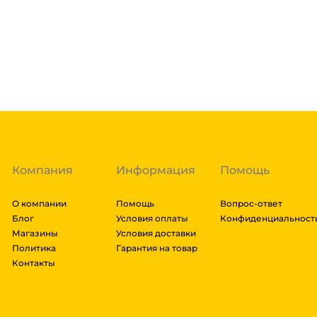
Если вы заказываете доставку в город, где нет наш
транспортные компании после полной оплаты товара
Линиями, Байкал сервис, Кит, Энергия, Авито дост
Подробнее
габариты заказа составляют более 1 паллета, може
доставки транспортной компании зависит от габари
Гарантия легкого возврата:
до 14 дней на возвра
Рассчитывается индивидуально. Вы можете оформит
доставки и вы примите решение оплачивать заказ, л
транспортной компании бесплатная.
Компания
Информация
Помощь
О компании
Помощь
Вопрос-ответ
Блог
Условия оплаты
Конфиденциальност
Магазины
Условия доставки
Политика
Гарантия на товар
Контакты