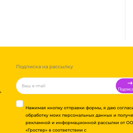
его филиала, доставка осуществляется через
. Мы работаем со: Сдек, Пэк, Деловыми
авка, ЖелДорЭкспедиция, Мэйджик транс. Если
м отправить сборным грузом. Стоимость
тов груза и расстояния транспортировки.
т, полная гарантия.
ь заказ, далее мы вам просчитаем стоимость
ибо отказаться от него. Доставка до
Подписка на рассылку
Подпис
ь
Нажимая кнопку отправки формы, я даю соглас
обработку моих персональных данных и получ
рекламной и информационной рассылки от О
«Гростер» в соответствии с