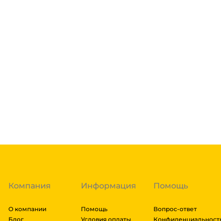
Склад доставки
Доставка курьером 1-3 дня.
Если в вашем городе есть наш филиал, доставка бе
нашими курьерами. Если вы заказываете доставку в 
доставка осуществляется через транспортные комп
товара. Мы работаем со: Сдек, Пэк, Деловыми Линия
Подробнее
Энергия, Авито доставка, ЖелДорЭкспедиция, Мэйд
заказа составляют более 1 паллета, можем отправит
Гарантия легкого возврата:
до 14 дней на возвра
доставки транспортной компании зависит от габари
транспортировки. Рассчитывается индивидуально. 
далее мы вам просчитаем стоимость доставки и вы
заказ, либо отказаться от него. Доставка до трансп
Компания
Информация
Помощь
О компании
Помощь
Вопрос-ответ
Блог
Условия оплаты
Конфиденциальност