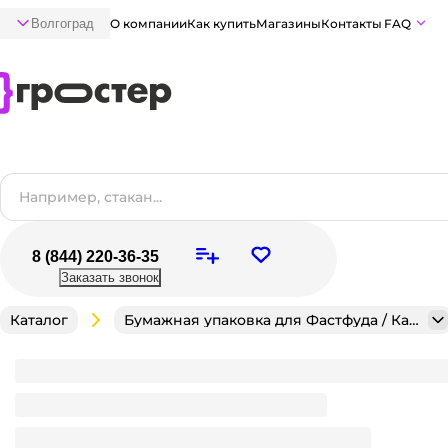
Волгоград
О компании
Как купить
Магазины
Контакты
FAQ
8 (844) 220-36-35
Заказать звонок
Каталог
Бумажная упаковка для Фастфуда / Кафе / Кондитерск
Уголок для пиццы 250*250*190 мм БУРЫЙ, Т22К-Е
Много
В наличии:
на
1
складе