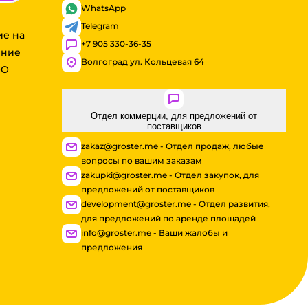
WhatsApp
Telegram
ие на
+7 905 330-36-35
ение
Волгоград ул. Кольцевая 64
ОО
Отдел коммерции, для предложений от
поставщиков
zakaz@groster.me - Отдел продаж, любые
вопросы по вашим заказам
zakupki@groster.me - Отдел закупок, для
предложений от поставщиков
development@groster.me - Отдел развития,
для предложений по аренде площадей
info@groster.me - Ваши жалобы и
предложения