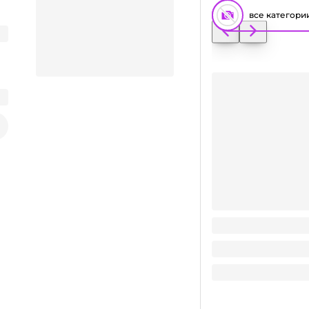
все категори
Стакан бумажный 2
Заказать видео-презентацию
2.5
₽
/ шт
Поделиться
2.5
₽
В корзину