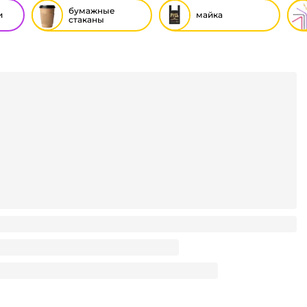
бумажные
и
майка
стаканы
50 мл БЕЗ РИС. Белый 232 D-80 мм В.