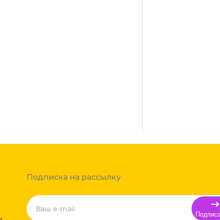
Много
сплатная. Осуществляется
город, где нет нашего филиала,
ании после полной оплаты
ми, Байкал сервис, Кит,
жик транс. Если габариты
ь сборным грузом. Стоимость
т, полная гарантия.
тов груза и расстояния
Вы можете оформить заказ,
 примите решение оплачивать
ортной компании бесплатная.
Подписка на рассылку
Подпис
ь