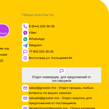
Наши контакты
8 (844) 220-36-35
Viber
аться
WhatsApp
Telegram
ие на
+7 905 330-36-35
ение
Волгоград ул. Кольцевая 64
ОО
Отдел коммерции, для предложений от
поставщиков
zakaz@groster.me - Отдел продаж, любые
вопросы по вашим заказам
zakupki@groster.me - Отдел закупок, для
предложений от поставщиков
development@groster.me - Отдел развития,