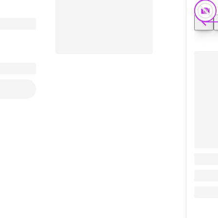
Универ
Заказать видео-презентацию
226.9
226.9
В кор