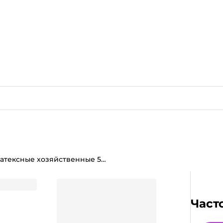
Перчатки латексные хозяйственные 5 звезд 51-60г AVIORA, M
 AVIORA, M
Част