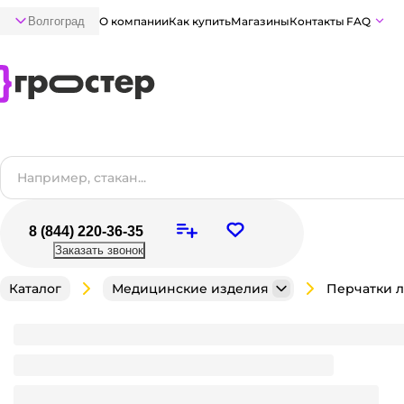
Волгоград
О компании
Как купить
Магазины
Контакты
FAQ
8 (844) 220-36-35
Заказать звонок
Каталог
Медицинские изделия
Перчатки латексные хозяйственные 5 звезд 51-60г
Много
В наличии:
на
1
складе